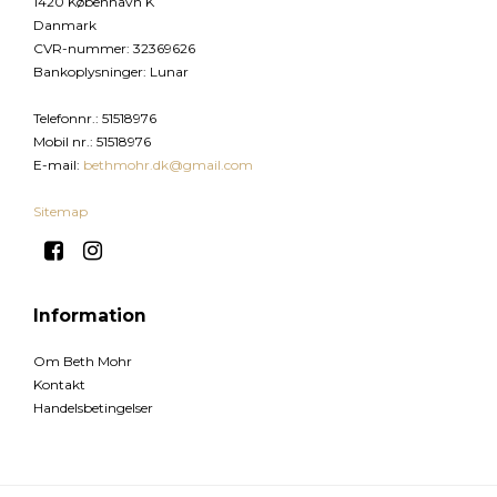
1420 København K
Danmark
CVR-nummer
:
32369626
Bankoplysninger
:
Lunar
Telefonnr.
:
51518976
Mobil nr.
:
51518976
E-mail
:
bethmohr.dk@gmail.com
Sitemap
Information
Om Beth Mohr
Kontakt
Handelsbetingelser