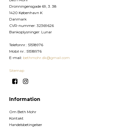
Dronningensgade 69, 3. 38
1420 København K
Danmark
CVR-nummer
:
32369626
Bankoplysninger
:
Lunar
Telefonnr.
:
51518976
Mobil nr.
:
51518976
E-mail
:
bethmohr.dk@gmail.com
Sitemap
Information
Om Beth Mohr
Kontakt
Handelsbetingelser