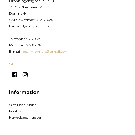
Dronningensgade 69, 3. 38
1420 København K
Danmark
CVR-nummer
:
32369626
Bankoplysninger
:
Lunar
Telefonnr.
:
51518976
Mobil nr.
:
51518976
E-mail
:
bethmohr.dk@gmail.com
Sitemap
Information
Om Beth Mohr
Kontakt
Handelsbetingelser