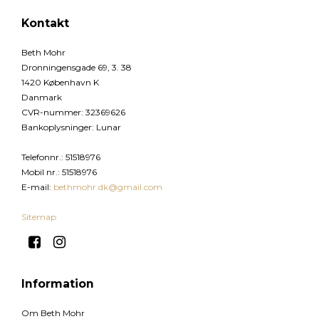
Kontakt
Beth Mohr
Dronningensgade 69, 3. 38
1420 København K
Danmark
CVR-nummer
:
32369626
Bankoplysninger
:
Lunar
Telefonnr.
:
51518976
Mobil nr.
:
51518976
E-mail
:
bethmohr.dk@gmail.com
Sitemap
Information
Om Beth Mohr