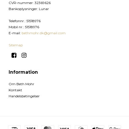
CVR-nummer
:
32369626
Bankoplysninger
:
Lunar
Telefonnr.
:
51518976
Mobil nr.
:
51518976
E-mail
:
bethmohr.dk@gmail.com
Sitemap
Information
Om Beth Mohr
Kontakt
Handelsbetingelser