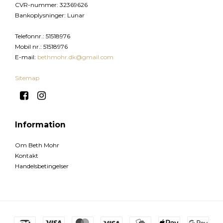
CVR-nummer
:
32369626
Bankoplysninger
:
Lunar
Telefonnr.
:
51518976
Mobil nr.
:
51518976
E-mail
:
bethmohr.dk@gmail.com
Sitemap
Information
Om Beth Mohr
Kontakt
Handelsbetingelser