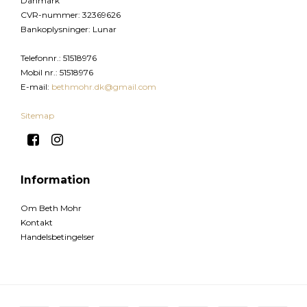
Danmark
CVR-nummer
:
32369626
Bankoplysninger
:
Lunar
Telefonnr.
:
51518976
Mobil nr.
:
51518976
E-mail
:
bethmohr.dk@gmail.com
Sitemap
Information
Om Beth Mohr
Kontakt
Handelsbetingelser