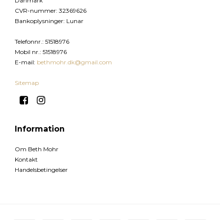
Danmark
CVR-nummer
:
32369626
Bankoplysninger
:
Lunar
Telefonnr.
:
51518976
Mobil nr.
:
51518976
E-mail
:
bethmohr.dk@gmail.com
Sitemap
Information
Om Beth Mohr
Kontakt
Handelsbetingelser