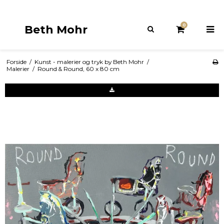
0
Beth Mohr
Forside
/
Kunst - malerier og tryk by Beth Mohr
/
Malerier
/
Round & Round, 60 x 80 cm