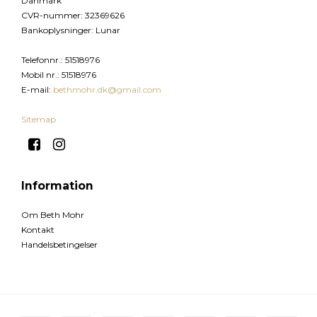
Danmark
CVR-nummer
:
32369626
Bankoplysninger
:
Lunar
Telefonnr.
:
51518976
Mobil nr.
:
51518976
E-mail
:
bethmohr.dk@gmail.com
Sitemap
Information
Om Beth Mohr
Kontakt
Handelsbetingelser