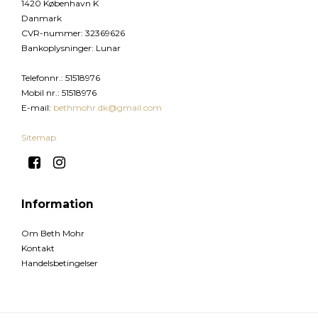
1420 København K
Danmark
CVR-nummer
:
32369626
Bankoplysninger
:
Lunar
Telefonnr.
:
51518976
Mobil nr.
:
51518976
E-mail
:
bethmohr.dk@gmail.com
Sitemap
Information
Om Beth Mohr
Kontakt
Handelsbetingelser